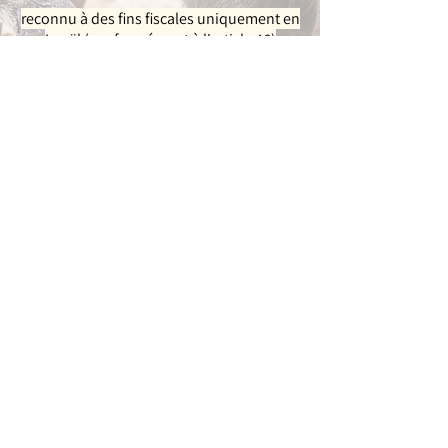
reconnu à des fins fiscales uniquement en
Israël (conformément à l'article 46)
Don unique via PayPal / Carte de crédit
Don mensuel par carte de crédit
Don par virement bancaire depuis
l'étranger
Banque : ISRAEL DISCOUNT BANK LTD.
Compte : Start over
Swift Code : IDBLILITXXX
IBAN : IL360111450000150269325
Pour recevoir une attestation de don
envoyez un message à
sharonssanctuary1@gmail.com