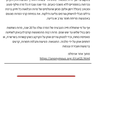
נכרתות במספריים ללא משככי כאבים. מדי שנה עוברת כל פרה טילוף פוצע
ומכאיב (הכולל ריסון אלים) מכיוון שהטלפיים של פרות הכלואות כל חייהן ברפת
גדלים מבלי להישחק וגורמים צליעה ודלקות. את צמיחת קרני הפרות מונעים
באמצעות מריחת חומר צורב או גדיעה.
אף על פי שתוחלת חייה הטבעית של הפרה עולה על 20 שנה, פרות נשחטות
כיום בגיל שלוש עד שש שנים. פרות רבות מתמוטטות קודם להבאתן לשחיטה
מאפיסת כוחות, וכדי לפנותן גוררים אותן על הקרקע כשהן קשורות בשרשרת, או
דוחפים אותן על-ידי מלגזה. התוצאות: פציעות וחבלות חמורות, קרעים
ברצועות ושבירת עצמות
מתוך אתר אנימלס:
https://anonymous.org.il/cat21.html
לתרומה
צרפו אותי לניוזלטר