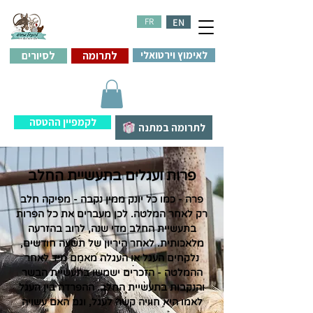
FR
EN
לאימוץ וירטואלי
לתרומה
לסיורים
לקמפיין ההטסה
לתרומה במתנה
פרות ועגלים בתעשיית החלב
פרה - כמו כל יונק ממין נקבה - מפיקה חלב
רק לאחר המלטה. לכן מעברים את כל הפרות
בתעשיית החלב מדי שנה, לרוב בהזרעה
מלאכותית. לאחר היריון של תשעה חודשים,
נלקחים העגל או העגלה מאמם מיד לאחר
ההמלטה - הזכרים ישמשו בתעשיית הבשר
והנקבות בתעשיית החלב. ההפרדה בין העגל
לאמו היא חוויה קשה לעגל, וגם האם עשויה