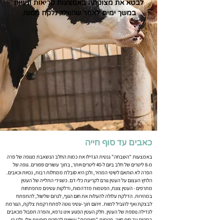
לבטא את מצוקתה באמצעות קריאות וגעיות
במשך ימים לאחר שהוולד נלקח ממנה.
כאבים עד סוף חייה
באמצעות "השבחה" גנטית הגדילו את כמות החלב הנשאבת מגופה של פרה
מ-8 ליטרים של חלב ביום ל-40 ליטרים ויותר, בתוך עשורים ספורים. גופה של
הפרה לא הותאם לשינוי המהיר, ולכן היא סובלת ממחלות רבות, נכויות וכאבים.
הלחץ העצום על העטין גורם לקריעת כלי-דם. כשגידי התלייה של העטין
מתרפים - העטין צונח, הפטמות מזדהמות, ודלקות עטינים מתפתחות
במהירות. הדלקת עלולה להעלות את חום הגוף, לגרום שלשול, להתפתח
לבצקת ואף להוביל למוות. זיהום תוך-עטיני נוטה לפתח רקמת צלקת, הגורמת
לגדילה נוספת של העטין. חלק העטין הפגוע אינו נרפא, והפרה תסבול מכאבים
במקום עד סוף חייה. פטמות "מיותרות" עשויות להחריף תופעות אלו, ולכן הן