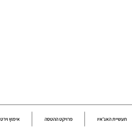
תעשיית האג'איו
פרויקט ההטסה
אימוץ וירטו