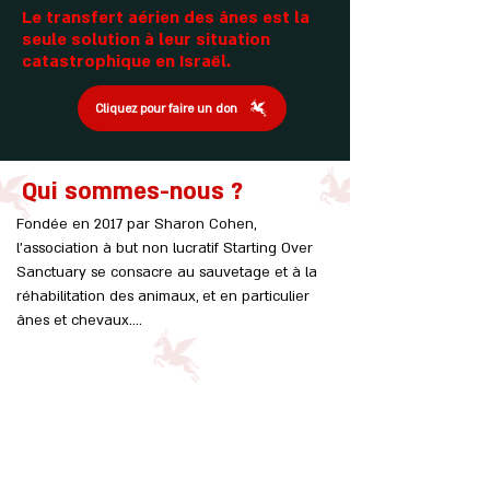
Le transfert aérien des ânes est la
seule solution à leur situation
catastrophique en Israël.
Cliquez pour faire un don
Qui sommes-nous ?
Fondée en 2017 par Sharon Cohen, 
l’association à but non lucratif Starting Over 
Sanctuary se consacre au sauvetage et à la 
réhabilitation des animaux, et en particulier 
ânes et chevaux.

Aujourd’hui, nous sommes devenus le plus 
important refuge d’Israël et l’un des plus 
grands au monde.

Notre sanctuaire abrite près de 2 000 animaux 
: plus de 750 ânes, une centaine de chevaux, 