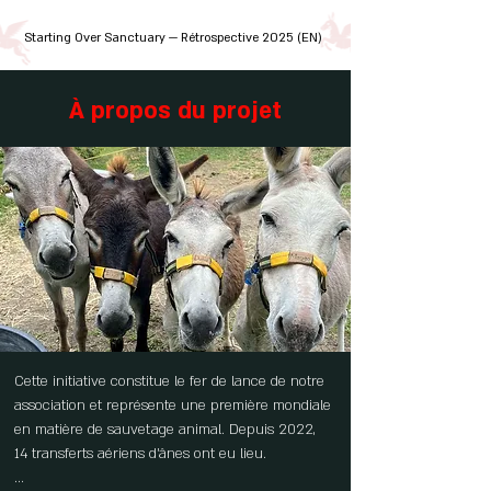
ainsi que des centaines de chats, de chiens et 
Starting Over Sanctuary — Rétrospective 2025 (EN)
d’animaux de ferme.

Tous portent les séquelles de la maltraitance, 
la négligence ou l’errance.

À propos du projet
Ici, chacun d’eux retrouve une nouvelle vie et 
découvre la liberté, la tendresse et le meilleur 
de l’humanité.
Cette initiative constitue le fer de lance de notre 
association et représente une première mondiale 
en matière de sauvetage animal. Depuis 2022, 
14 transferts aériens d’ânes ont eu lieu.
