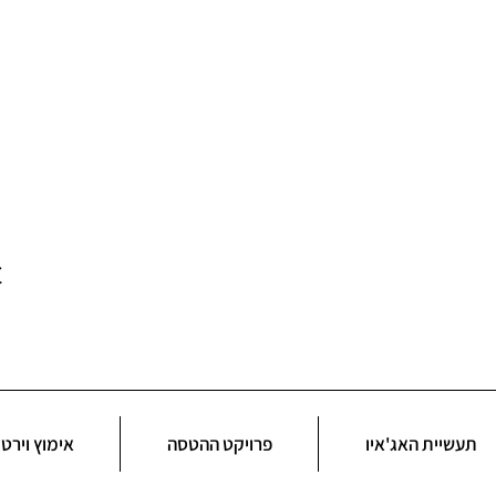
t
תעשיית האג'איו
פרויקט ההטסה
אימוץ וירטו