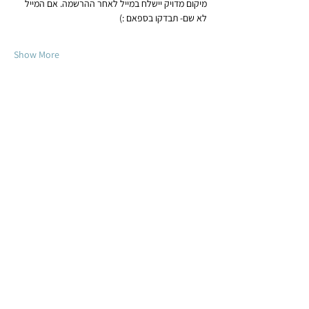
מיקום מדויק יישלח במייל לאחר ההרשמה. אם המייל 
לא שם- תבדקו בספאם :)
Show More
Share this event
לתרומה
צרפו אותי לניוזלטר