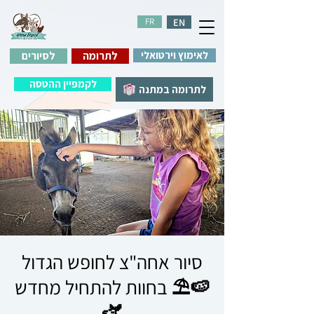
FR
EN
לאימוץ וירטואלי
לתרומה
לסיורים
לקמפיין ההטסה
לתרומה במתנה
סיור אחה"צ לחופש הגדול
🍉⛱️ בחוות להתחיל מחדש
🫏