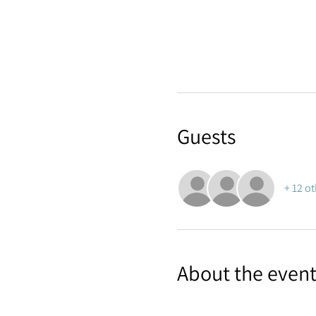
Guests
+ 12 o
About the even