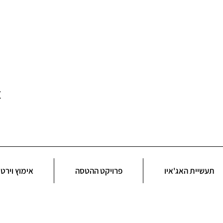
t
תעשיית האג'איו
פרויקט ההטסה
אימוץ וירטו