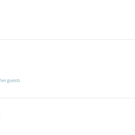
ther guests
t