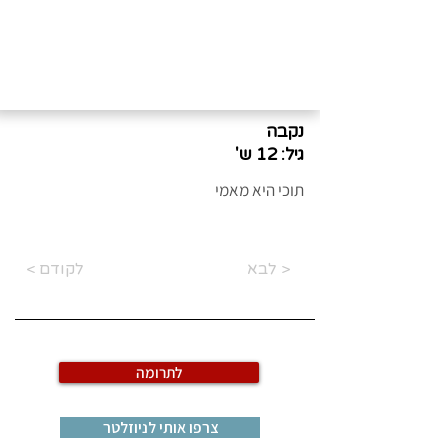
נקבה
גיל:
12 ש'
תוכי היא מאמי
לבא >
< לקודם
לתרומה
צרפו אותי לניוזלטר